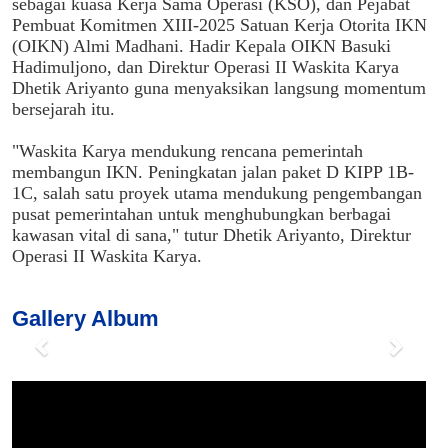
sebagai kuasa Kerja Sama Operasi (KSO), dan Pejabat
Pembuat Komitmen XIII-2025 Satuan Kerja Otorita IKN
(OIKN) Almi Madhani. Hadir Kepala OIKN Basuki
Hadimuljono, dan Direktur Operasi II Waskita Karya
Dhetik Ariyanto guna menyaksikan langsung momentum
bersejarah itu.
"Waskita Karya mendukung rencana pemerintah
membangun IKN. Peningkatan jalan paket D KIPP 1B-
1C, salah satu proyek utama mendukung pengembangan
pusat pemerintahan untuk menghubungkan berbagai
kawasan vital di sana," tutur Dhetik Ariyanto, Direktur
Operasi II Waskita Karya.
Gallery Album
P
N
r
e
e
x