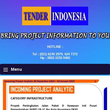
HOTLINE :
Tel : (021) 6230 2979, 624 7372
Hp : 0822-1032-5460
Menu