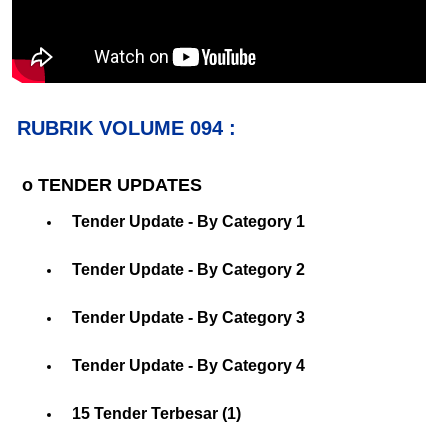
v
t
i
o
u
s
RUBRIK VOLUME 094 :
o TENDER UPDATES
Tender Update - By Category 1
Tender Update - By Category 2
Tender Update - By Category 3
Tender Update - By Category 4
15 Tender Terbesar (1)