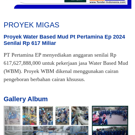
PROYEK MIGAS
Proyek Water Based Mud Pt Pertamina Ep 2024
Senilai Rp 617 Miliar
PT Pertamina EP menyediakan anggaran senilai Rp
617,627,888,000 untuk pekerjaan jasa Water Based Mud
(WBM). Proyek WBM dikenal menggunakan cairan
pengeboran berbahan cairan khsusus.
Gallery Album
P
N
r
e
e
x