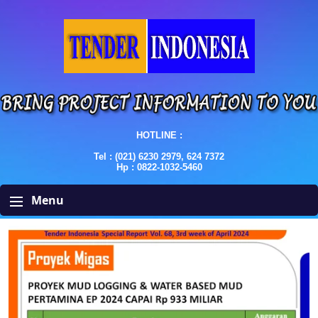
HOTLINE :
Tel : (021) 6230 2979, 624 7372
Hp : 0822-1032-5460
Menu