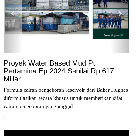
v
t
i
o
u
s
Proyek Water Based Mud Pt
Pertamina Ep 2024 Senilai Rp 617
Miliar
Formula cairan pengeboran reservoir dari Baker Hughes
diformulasikan secara khusus untuk memberikan sifat
cairan pengeboran yang unggul
;