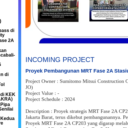
)
ass di
ty
ase 2A
kan
cabali-
INCOMING PROJECT
S
Proyek Pembangunan MRT Fase 2A Stasi
n di
Project Owner : Sumitomo Mitsui Constructio
ol
JO)
Project Value : -
 di KEK
Project Schedule : 2024
(AKRA)
 Pipa
enilai
Description : Proyek strategis MRT Fase 2A CP
Jakarta Barat, terus dikebut pembangunannya. P
 Kedua
Proyek MRT Fase 2A CP203 yang digarap melal
re