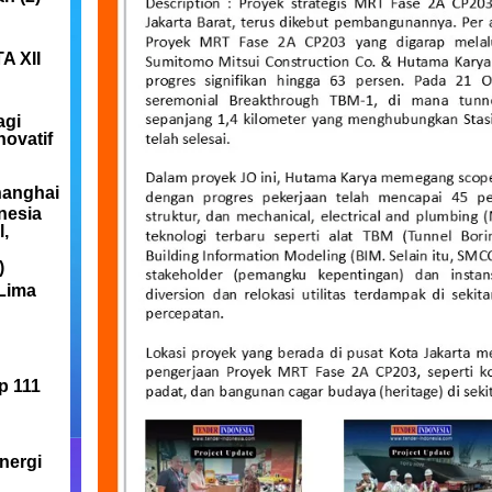
A XII
agi
ovatif
hanghai
nesia
,
)
Lima
p 111
nergi