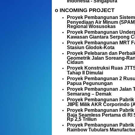
Indonesia - Singapura
o INCOMING PROJECT
Proyek Pembangunan Sistem
Penyediaan Air Minum (SPAM
Regional Wosusokas
Proyek Pembangunan Underp
Kawasan Giantara Serpong Ci
Proyek Pembangunan MRT F
Stasiun Glodok-Kota
Proyek Pelebaran dan Perbai
Geometrik Jalan Soreang-Ran
Cidaun
Proyek Konstruksi Ruas JTT
Tahap II Dimulai
Proyek Pembangunan 2 Rusu
Papua Pegunungan
Proyek Pembangunan Jalan T
Semarang – Demak
Proyek Pembangunan Pabrik
JIIPE Milik AKR Corporindo 
Proyek Pembangunan Pabrik
Baja Seamless Pertama di RI S
Rp 2,5 Triliun
Proyek Pembangunan Pabrik
Rainbow Tubulars Manufactu