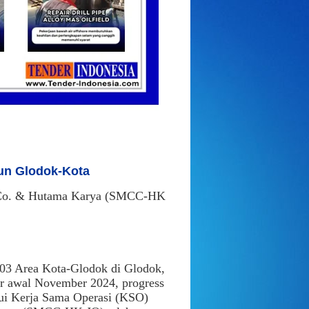
un Glodok-Kota
n Co. & Hutama Karya (SMCC-HK
203 Area Kota-Glodok di Glodok,
er awal November 2024, progress
ui Kerja Sama Operasi (KSO)