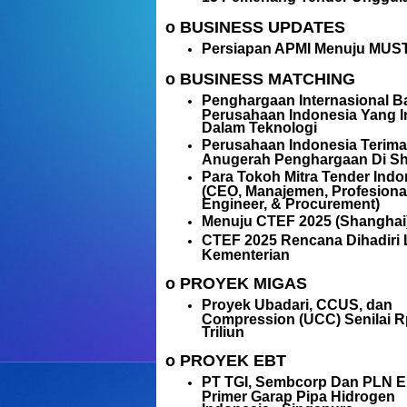
o BUSINESS UPDATES
Persiapan APMI Menuju MUST
o BUSINESS MATCHING
Penghargaan Internasional B
Perusahaan Indonesia Yang In
Dalam Teknologi
Perusahaan Indonesia Terima
Anugerah Penghargaan Di S
Para Tokoh Mitra Tender Indo
(CEO, Manajemen, Profesional
Engineer, & Procurement)
Menuju CTEF 2025 (Shanghai
CTEF 2025 Rencana Dihadiri 
Kementerian
o PROYEK MIGAS
Proyek Ubadari, CCUS, dan
Compression (UCC) Senilai R
Triliun
o PROYEK EBT
PT TGI, Sembcorp Dan PLN E
Primer Garap Pipa Hidrogen