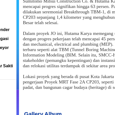
Sumitomo Mitsui Construction Co. & Hutama K
mencapai progres signifikan hingga 63 persen. P
dilakukan seremonial Breakthrough TBM-1, di m
CP203 sepanjang 1,4 kilometer yang menghubu
Besar telah selesai.
ender
Dalam proyek JO ini, Hutama Karya memegang sc
dengan progres pekerjaan telah mencapai 45 persen
egasi
dan mechanical, electrical and plumbing (MEP).
veyor
terbaru seperti alat TBM (Tunnel Boring Machine
Information Modeling (BIM. Selain itu, SMCC-H
stakeholder (pemangku kepentingan) dan instansi 
dan relokasi utilitas terdampak di sekitar area pr
ar Sakti
Lokasi proyek yang berada di pusat Kota Jakarta
pengerjaan Proyek MRT Fase 2A CP203, seperti ko
padat, dan bangunan cagar budaya (heritage) di s
Gallery Album