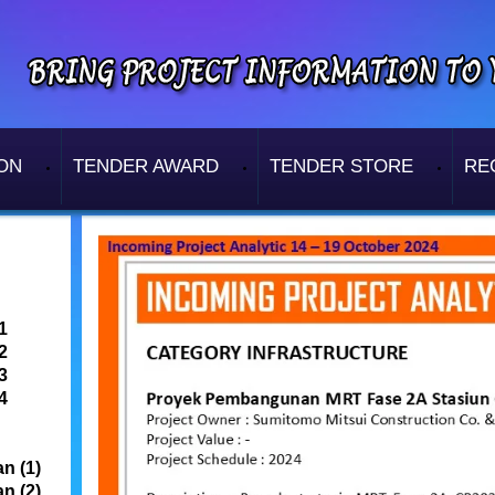
ON
TENDER AWARD
TENDER STORE
RE
1
2
3
4
n (1)
n (2)