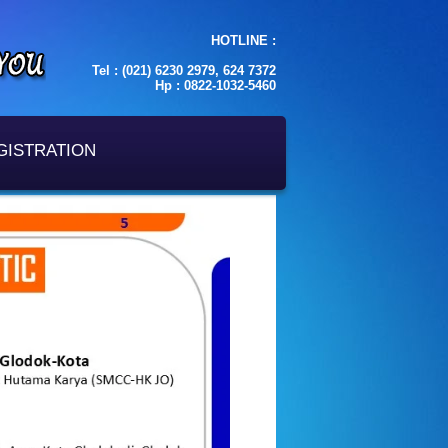
HOTLINE :
Tel : (021) 6230 2979, 624 7372
Hp : 0822-1032-5460
GISTRATION