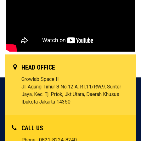
HEAD OFFICE
Growlab Space II
Jl. Agung Timur 8 No.12 A, RT.11/RW.9, Sunter
Jaya, Kec. Tj. Priok, Jkt Utara, Daerah Khusus
Ibukota Jakarta 14350
CALL US
Phone : 0821-8224-8240