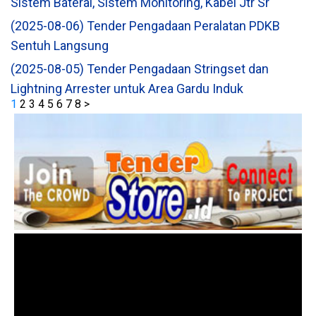
Sistem Baterai, Sistem Monitoring, Kabel Jtr Sr
(2025-08-06) Tender Pengadaan Peralatan PDKB
Sentuh Langsung
(2025-08-05) Tender Pengadaan Stringset dan
Lightning Arrester untuk Area Gardu Induk
1
2
3
4
5
6
7
8
>