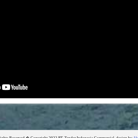
ights Reserved � Copyright 2022 PT. Tender Indonesia Commercial, design by
Ab