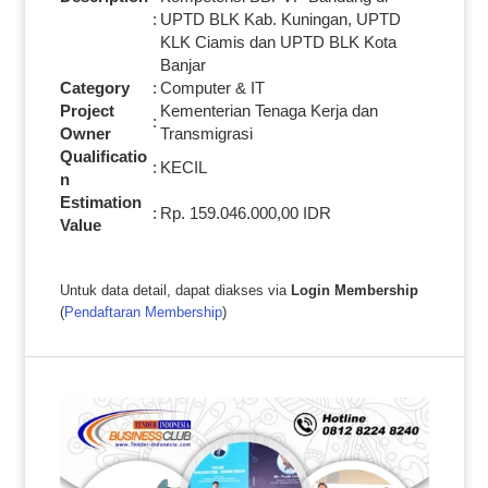
:
UPTD BLK Kab. Kuningan, UPTD
KLK Ciamis dan UPTD BLK Kota
Banjar
Category
:
Computer & IT
Project
Kementerian Tenaga Kerja dan
:
Owner
Transmigrasi
Qualificatio
:
KECIL
n
Estimation
:
Rp. 159.046.000,00 IDR
Value
Untuk data detail, dapat diakses via
Login Membership
(
Pendaftaran Membership
)