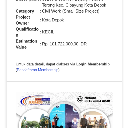
Terong Kec. Cipayung Kota Depok
Category
:
Civil Work (Small Size Project)
Project
:
Kota Depok
Owner
Qualificatio
:
KECIL
n
Estimation
:
Rp. 101.722.000,00 IDR
Value
Untuk data detail, dapat diakses via
Login Membership
(
Pendaftaran Membership
)