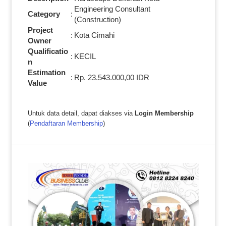
Engineering Consultant
Category
:
(Construction)
Project
:
Kota Cimahi
Owner
Qualificatio
:
KECIL
n
Estimation
:
Rp. 23.543.000,00 IDR
Value
Untuk data detail, dapat diakses via
Login Membership
(
Pendaftaran Membership
)