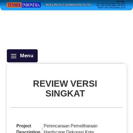
Menu
REVIEW VERSI
SINGKAT
Project
Perencanaan Pemeliharaan
:
Description
Hardscape Dekorasi Kota