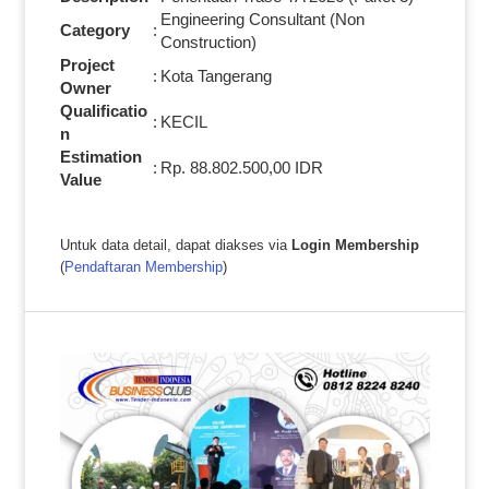
Engineering Consultant (Non
Category
:
Construction)
Project
:
Kota Tangerang
Owner
Qualificatio
:
KECIL
n
Estimation
:
Rp. 88.802.500,00 IDR
Value
Untuk data detail, dapat diakses via
Login Membership
(
Pendaftaran Membership
)