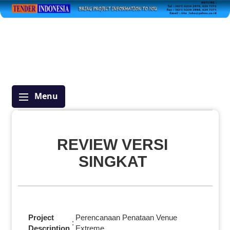
Menu
REVIEW VERSI
SINGKAT
Project
Perencanaan Penataan Venue
:
Description
Extreme