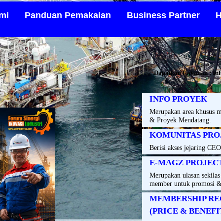
mi
Panduan Pemakaian
Business Partner
H
Dapatkan Layanan : Inf
INFO PROYEK
Merupakan area khusus m
& Proyek Mendatang.
KOMUNITAS PRO
Berisi akses jejaring C
E-MAGZ PROJEC
Merupakan ulasan sekila
member untuk promosi &
MEMBERSHIP RE
(PRICE & BENEFI