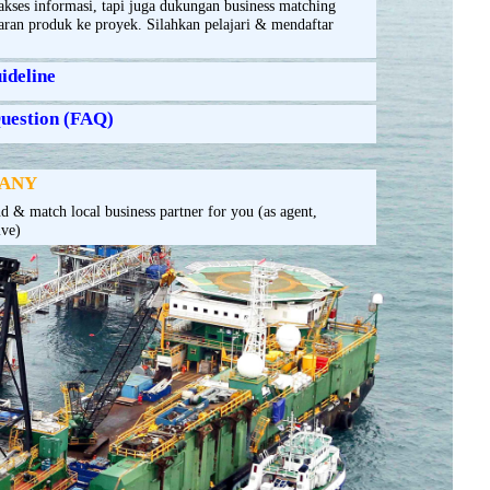
akses informasi, tapi juga dukungan business matching
ran produk ke proyek. Silahkan pelajari & mendaftar
ideline
uestion (FAQ)
PANY
nd & match local business partner for you (as agent,
ive)