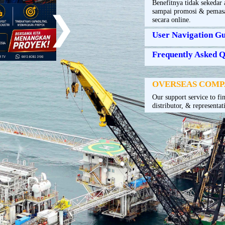
Benefitnya tidak sekedar 
sampai promosi & pemasa
❯
secara online.
User Navigation Gu
Frequently Asked Q
OVERSEAS COM
Our support service to fi
distributor, & representat