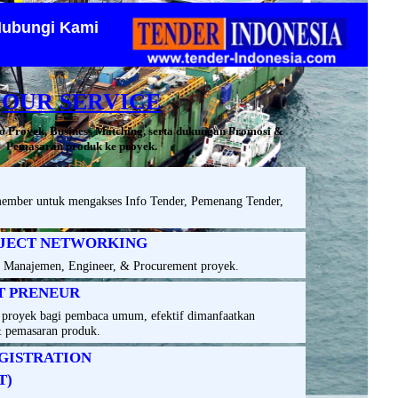
ubungi Kami
OUR SERVICE
o Proyek, Business Matching, serta dukungan Promosi &
Pemasaran produk ke proyek.
ember untuk mengakses Info Tender, Pemenang Tender,
JECT NETWORKING
EO Manajemen, Engineer, & Procurement proyek.
T PRENEUR
s proyek bagi pembaca umum, efektif dimanfaatkan
 pemasaran produk.
GISTRATION
T)